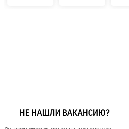
Москва, 1-й Красногвардейский проезд, д. 15, Башня
«Меркурий», 17 этаж
+7 (495) 249-11-62
8 (800) 302-92-29
8 (800) 333-92-29
hr@cifra-bank.ru
НЕ НАШЛИ ВАКАНСИЮ?