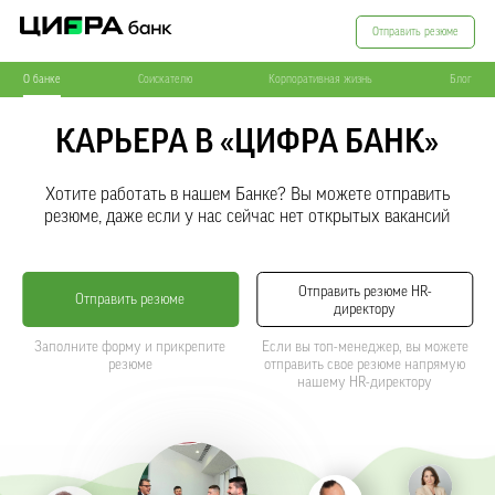
Отправить резюме
О банке
Соискателю
Корпоративная жизнь
Блог
КАРЬЕРА В «ЦИФРА БАНК»
Хотите работать в нашем Банке? Вы можете отправить
резюме, даже если у нас сейчас нет открытых вакансий
Отправить резюме HR-
Отправить резюме
директору
Заполните форму и прикрепите
Если вы топ-менеджер, вы можете
резюме
отправить свое резюме напрямую
нашему HR-директору