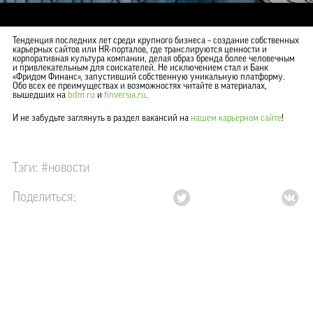
Тенденция последних лет среди крупного бизнеса – создание собственных
карьерных сайтов или HR-порталов, где транслируются ценности и
корпоративная культура компании, делая образ бренда более человечным
и привлекательным для соискателей. Не исключением стал и Банк
«Фридом Финанс», запустивший собственную уникальную платформу.
Обо всех ее преимуществах и возможностях читайте в материалах,
вышедших на
bdm.ru
и
finversia.ru
.
И не забудьте заглянуть в раздел вакансий на
нашем карьерном сайте
!
Тэги: #
новости
Поделиться: