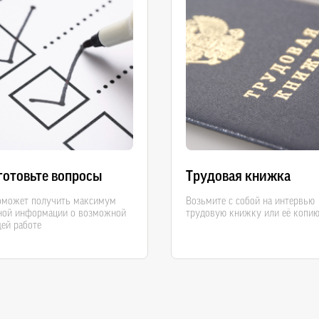
готовьте вопросы
Трудовая книжка
оможет получить максимум
Возьмите с собой на интервью
ной информации о возможной
трудовую книжку или её копи
ей работе