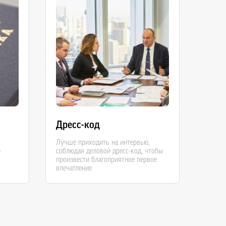
Дресс-код
Лучше приходить на интервью,
ю
соблюдая деловой дресс-код, чтобы
произвести благоприятное первое
впечатление