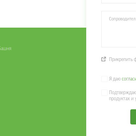
 Башня
Прикрепить фа
Я даю
соглас
Подтверждаю 
продуктах и 