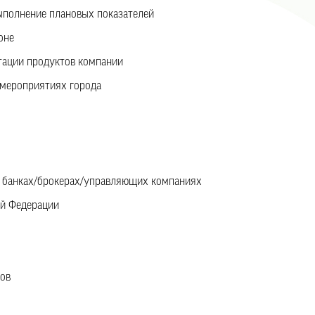
ыполнение плановых показателей
оне
тации продуктов компании
 мероприятиях города
 банках/брокерах/управляющих компаниях
ой Федерации
сов