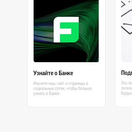
Под
Узнайте о Банке
Это п
Изучите наш сайт и страницы в
полез
социальных сетях, чтобы больше
будущ
узнать о Банке